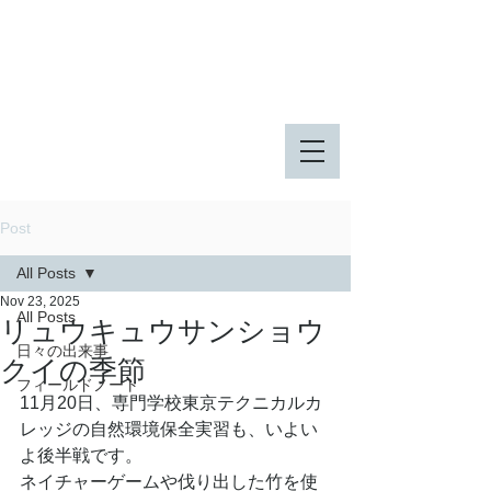
八王子市 東由木地区公園
八王子市 長池公園
Post
All Posts
Nov 23, 2025
All Posts
リュウキュウサンショウ
日々の出来事
クイの季節
フィールドノート
11月20日、専門学校東京テクニカルカ
レッジの自然環境保全実習も、いよい
よ後半戦です。
ネイチャーゲームや伐り出した竹を使