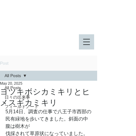
八王子市 東由木地区公園
八王子市 長池公園
Post
All Posts
May 20, 2025
All Posts
ヨツキボシカミキリとヒ
日々の出来事
メスギカミキリ
フィールドノート
5月14日、調査の仕事で八王子市西部の
民有緑地を歩いてきました。斜面の中
腹は樹木が
伐採されて草原状になっていました。