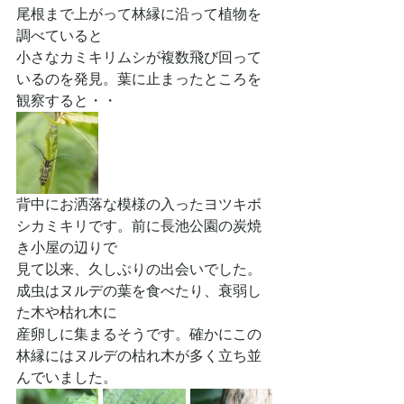
尾根まで上がって林縁に沿って植物を
調べていると
小さなカミキリムシが複数飛び回って
いるのを発見。葉に止まったところを
観察すると・・
背中にお洒落な模様の入ったヨツキボ
シカミキリです。前に長池公園の炭焼
き小屋の辺りで
見て以来、久しぶりの出会いでした。
成虫はヌルデの葉を食べたり、衰弱し
た木や枯れ木に
産卵しに集まるそうです。確かにこの
林縁にはヌルデの枯れ木が多く立ち並
んでいました。