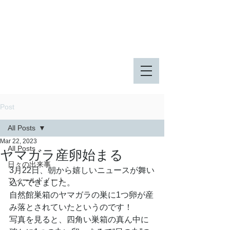
八王子市 東由木地区公園
八王子市 長池公園
Post
All Posts
Mar 22, 2023
All Posts
ヤマガラ産卵始まる
日々の出来事
3月22日、朝から嬉しいニュースが舞い
フィールドノート
込んできました。
自然館巣箱のヤマガラの巣に1つ卵が産
み落とされていたというのです！
写真を見ると、四角い巣箱の真ん中に