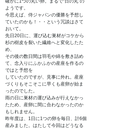
確かに1つの丸い卵。まるで“日の丸”の
ようです。
今思えば、侍ジャパンの優勝を予想し
ていたのかも！・・という冗談はさて
おいて。
先日20日に、運び込む巣材がコケから
杉の樹皮を裂いた繊維へと変化したた
め、
その後の数日間は羽毛や綿を敷き詰め
て、念入りにふかふかの産座を作るの
ではと予想を
していたのですが、見事に外れ。産座
づくりもそこそこに早くも産卵が始ま
ったのでした。
雨の日に巣材の運び込みが行えなかっ
たため、産卵に間に合わなかったのか
もしれません。
昨年度は、1日に1つの卵を毎日、計6個
産みました。はたして今回はどうなる