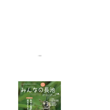
NPOフュージョン長池広報誌
アカコブコブゾ
ハネビロトンボとトラフ
カミキリ