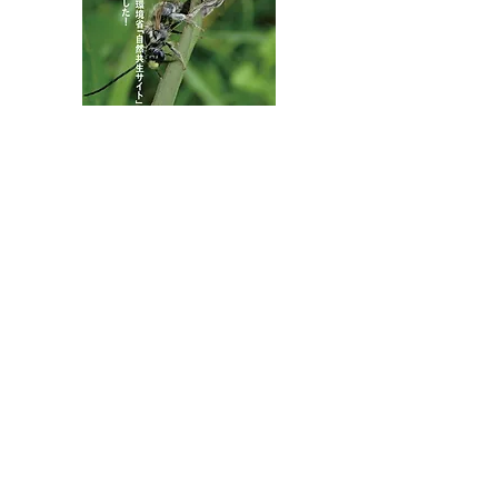
八王子市都市公園指定管理者ひとまちみどり由木
代表団体：
NPO
フュージョン長池
・株式会社桂造園
・株式会社斎藤造園
・株式会社日本タスクス
指定管理者について
カスタマーハラスメントに対する基本方針を
策定しました。
お問合せはこちらから
連絡先
〒192-0363
東京都八王子市別所2-58