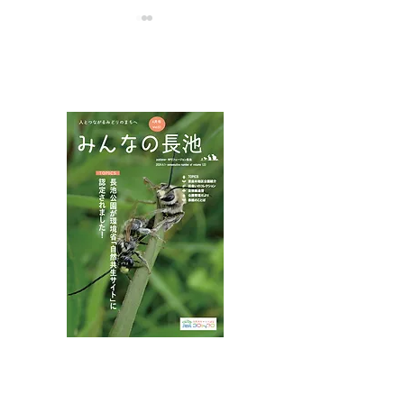
NPOフュージョン長池広報誌
夏山に涼を求め
インターンシップでサイ
ンクリーニング
八王子市都市公園指定管理者ひとまちみどり由木
代表団体：
NPO
フュージョン長池
・株式会社桂造園