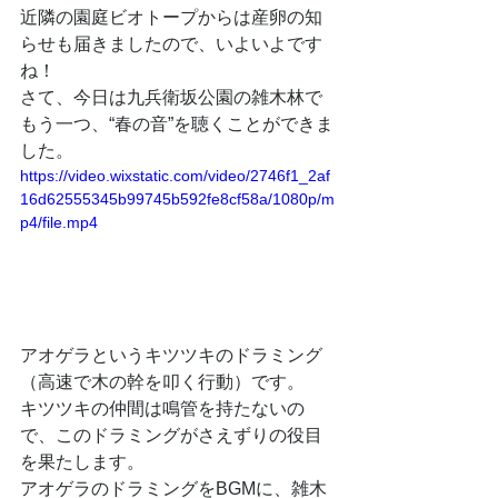
近隣の園庭ビオトープからは産卵の知
らせも届きましたので、いよいよです
ね！
さて、今日は九兵衛坂公園の雑木林で
もう一つ、“春の音”を聴くことができま
した。
https://video.wixstatic.com/video/2746f1_2af
16d62555345b99745b592fe8cf58a/1080p/m
p4/file.mp4
アオゲラというキツツキのドラミング
（高速で木の幹を叩く行動）です。
キツツキの仲間は鳴管を持たないの
で、このドラミングがさえずりの役目
を果たします。
アオゲラのドラミングをBGMに、雑木