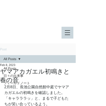
八王子市 東由木地区公園
八王子市 長池公園
Post
All Posts
Feb 8, 2023
All Posts
ヤマアカガエル初鳴きと
日々の出来事
春の音
フィールドノート
2月8日、長池公園自然館中庭でヤマア
カガエルの初鳴きを確認しました。
「キャラララッ」と、まるで子どもた
ちが笑い合っているよう。