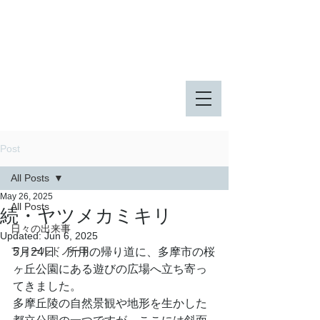
八王子市 東由木地区公園
八王子市 長池公園
Post
All Posts
May 26, 2025
All Posts
続・ヤツメカミキリ
日々の出来事
Updated:
Jun 6, 2025
フィールドノート
5月24日、所用の帰り道に、多摩市の桜
ヶ丘公園にある遊びの広場へ立ち寄っ
てきました。
多摩丘陵の自然景観や地形を生かした