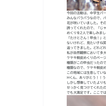
今回の活動は、中学生パ
みんなバラバラなので、
花が咲いていました。そ
誘ってくれたので、「じ
めくりを2人で楽しみま
「たけとさん！甲虫！」
ないけれど、見たい子ね
返ってきました。どれど
私が自然観察において多大
ケヤキ樹皮めくりのペー
種類がこの甲虫だったの
種類なので、ケヤキ樹皮
この地域には生息してい
Hくん、ありがとう！！
しかし想像していたより
せっかく見つけてくれた
でも大満足です。ここで