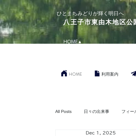
​ひとまちみどりが輝く明日へ
​八王子市東由木地区公
HOME▲
HOME
利用案内
All Posts
日々の出来事
フィー
Dec 1, 2025