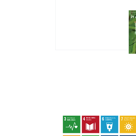
八王子市都市公園指定管理者ひとまち
代表団体：
NPO
フュージョン長池
・株式会社桂造園
・株式会社斎藤造園
・株式会社日本タスクス
指定管理者について
カスタマーハラスメントに対する基本方
策定しました。
アカコブコブゾウムシ
八王子市環境マネジメントシステム