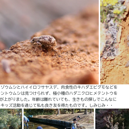
トゾウムシとハイイロフサヤスデ、肉食性のキハダエビグモなどを
テントウムシは見つけられず、極小種のハダニクロヒメテントウを
配が上がりました。年齢は離れていても、生きもの探しでこんなに
ーキッズ活動を通じて私も良き友を得たものです。しみじみ・・