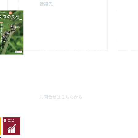
連絡先
駐車場案
みどり由木
〒192-0363
自然館駐
東京都八王子市別所2-58
（思いや
長池公園自然館
3月～
10月～
TEL : 04
2-67
8-4616
FAX : 042-678-
4647
やまざと
​MAIL :
（思いや
nagaike1202(at)pompoco.or.jp
3月～9
針を
※
(at)は@に置き換えてください
10月～
秋葉台公
3月～9
10月～
お問合せはこちらから
カワラナデシコ花盛り
ムネ
シ