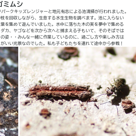
ゴミムシ
でパークキッズレンジャーと地元有志による池清掃が行われました。
や枝を回収しながら、生息する水生生物を調べます。池に入らない
ち葉を集めて遊んでいました。水中に落ちた木の実を夢中で集める
メダカ、ヤゴなどを次から次へと捕まえる子もいて、そのそばでは
ちの姿・・みんな一緒に作業しているのに、過ごし方や楽しみ方は
ろがいい光景なのでした。私も子どもたちを連れて途中から参戦！