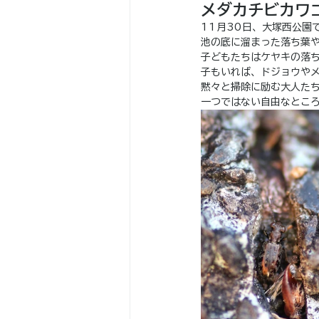
メダカチビカワ
11月30日、大塚西公園
池の底に溜まった落ち葉
子どもたちはケヤキの落
子もいれば、ドジョウや
黙々と掃除に励む大人た
一つではない自由なとこ