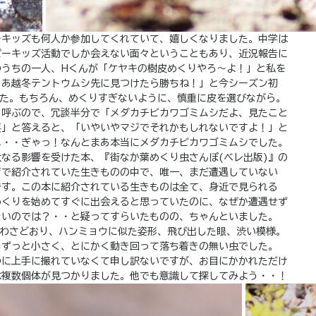
ーキッズも何人か参加してくれていて、嬉しくなりました。中学は
パーキッズ活動でしか会えない面々ということもあり、近況報告に
のうちの一人、Hくんが「ケヤキの樹皮めくりやろ～よ！」と私を
ゃあ越冬テントウムシ先に見つけたら勝ちね！」と今シーズン初
した。もちろん、めくりすぎないように、慎重に皮を選びながら。
と呼ぶので、冗談半分で「メダカチビカワゴミムシだよ、見たこと
笑」と答えると、「いやいやマジでそれかもしれないですよ！」と
れ・・ぎゃっ！なんとまあ本当にメダカチビカワゴミムシでした。
なる影響を受けた本、『街なか葉めくり虫さんぽ(ベレ出版)』の
ジで紹介されていた生きものの中で、唯一、まだ遭遇していない
です。この本に紹介されている生きものは全て、身近で見られる
めくりを始めてすぐに出会えると思っていたのに、なぜか遭遇せず
ないのでは？・・と疑ってすらいたものの、ちゃんといました。
うわさどおり、ハンミョウに似た姿形、飛び出した眼、渋い模様。
もずっと小さく、とにかく動き回って落ち着きの無い虫でした。
のに上手に撮れていなくて申し訳ないですが、お目にかかれただけ
は複数個体が見つかりました。他でも意識して探してみよう・・！