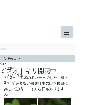
八王子市 東由木地区公園
八王子市 長池公園
Post
All Posts
Jul 5
All Posts
ミズオトギリ開花中
日々の出来事
7月3日、来客の多い一日でした。遅々
フィールドノート
として進まない書類仕事の山を横目に
嬉しい悲鳴・・そんな日もあります
ね！