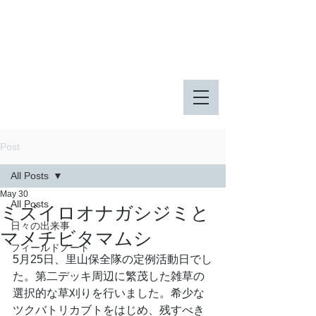
八王子市 東由木地区公園
八王子市 長池公園
Post
All Posts
May 30
All Posts
ミズイロオナガシジミと
日々の出来事
マメチビタマムシ
フィールドノート
5月25日、里山保全隊の定例活動日でし
た。第二デッキ周辺に繁茂した雑草の
選択的な草刈りを行いました。希少な
ツクバトリカブトをはじめ、残すべき