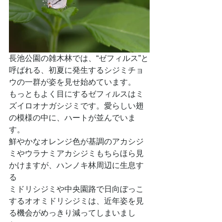
長池公園の雑木林では、“ゼフィルス”と
呼ばれる、初夏に発生するシジミチョ
ウの一群が姿を見せ始めています。
もっともよく目にするゼフィルスはミ
ズイロオナガシジミです。愛らしい翅
の模様の中に、ハートが並んでいま
す。
鮮やかなオレンジ色が基調のアカシジ
ミやウラナミアカシジミもちらほら見
かけますが、ハンノキ林周辺に生息す
る
ミドリシジミや中央園路で日向ぼっこ
するオオミドリシジミは、近年姿を見
る機会がめっきり減ってしまいまし