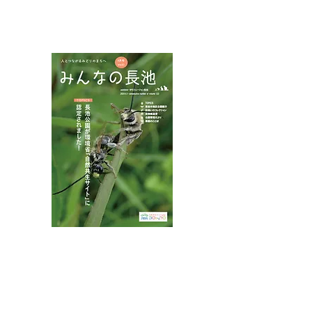
NPOフュージョン長池広報誌
カワラナデシコ花盛り
ムネアカチビナ
マムシ
八王子市都市公園指定管理者ひとまちみどり由木
代表団体：
NPO
フュージョン長池
・株式会社桂造園
・株式会社斎藤造園
・株式会社日本タスクス