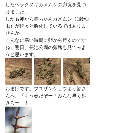
したヘラクヌギカメムシの卵塊を見つ
けました。
しかも卵から赤ちゃんカメムシ（1齢幼
虫）が続々と孵化しているではありま
せんか！
こんなに寒い時期に卵から孵るのです
ね。明日、長池公園の卵塊も見てみよ
うと思います。
おまけです。フユザンショウより皆さ
んへ。「もう春だぞー！みんな早く起
きろー！！」