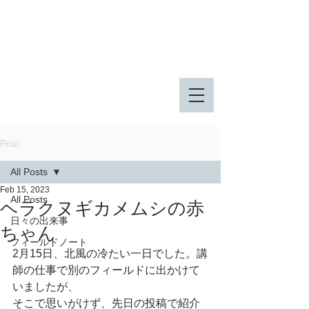
八王子市 東由木地区公園
八王子市 長池公園
Post
All Posts
Feb 15, 2023
All Posts
ヘラクヌギカメムシの赤
日々の出来事
ちゃん
フィールドノート
2月15日、北風の冷たい一日でした。講
師の仕事で別のフィールドに出かけて
いましたが、
そこで思いがけず、先日の投稿で紹介