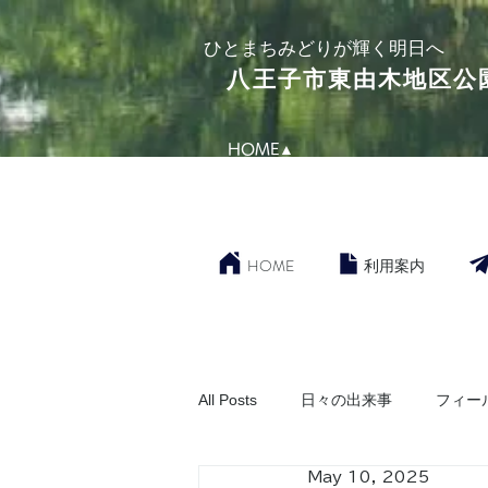
​ひとまちみどりが輝く明日へ
​八王子市東由木地区公
HOME▲
HOME
利用案内
All Posts
日々の出来事
フィー
May 10, 2025