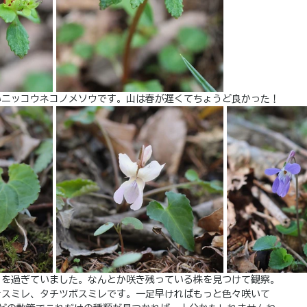
いニッコウネコノメソウです。山は春が遅くてちょうど良かった！
りを過ぎていました。なんとか咲き残っている株を見つけて観察。
ナスミレ、タチツボスミレです。一足早ければもっと色々咲いて