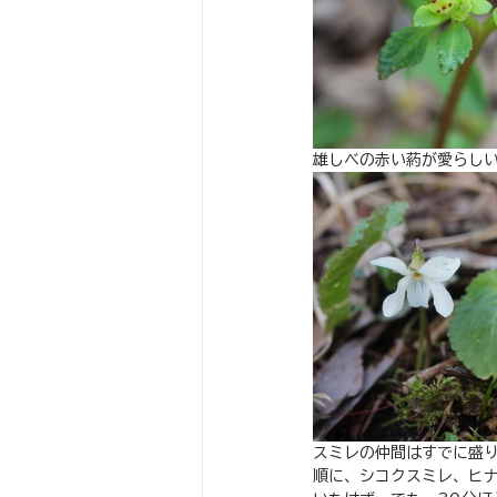
雄しべの赤い葯が愛らし
スミレの仲間はすでに盛
順に、シコクスミレ、ヒ