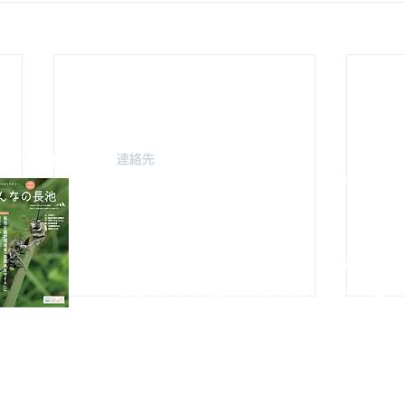
連絡先
駐車場案
みどり由木
〒192-0363
自然館駐
東京都八王子市別所2-58
（思いや
長池公園自然館
3月～
10月～
TEL : 04
2-67
8-4616
FAX : 042-678-
4647
やまざと
​MAIL :
（思いや
nagaike1202(at)pompoco.or.jp
3月～9
針を
※
(at)は@に置き換えてください
10月～
秋葉台公
3月～9
10月～