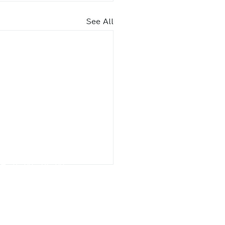
See All
内​
車場（北エントランス） 70
台
りスペース2台含む）
9月
8：30～18：30
2月 8：30～17：30
駐車場（南エントランス）17台
りスペース2台含む）
月 9：00～18：00
2月 9：00～17：00
園駐車場​​ 6
台
月 9：00～17：45
2月 9：00～16：45