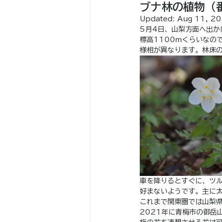
ブナ林の植物（
Updated:
Aug 11, 2
5月4日、山梨方面へ出
標高1100mくらいなの
様相が異なります。林床
車を降りるとすぐに、ツ
好まないようです。主に
これまで関東圏では山梨
2021年に青梅市の御岳