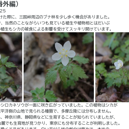
番外編）
025
かけた際に、三国峠周辺のブナ林を少し歩く機会がありました。
で、当然のことながらいつも見ている植生や植物相とはだいぶ
の植生もシカの被食による影響を受けてスッキリ開けています。
ルシロカネソウが一面に咲き広がっていました。この植物はシカが
太平洋側の山地で見られる種類で、多摩丘陵には分布しません。
県、神奈川県、静岡県などに生育することが知られていましたが、
山麓でも生育地が見つかり、東京にも分布することが判明しました。