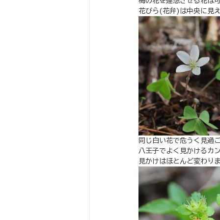
梅の花を連想させる花は
花びら(花弁)は中央に見
同じ白い花で危うく見過
八王子でよく見かけるカ
見かけはほとんど変わり