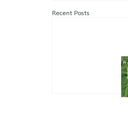
Recent Posts
八王子市都市公園指定管理者ひとまち
代表団体：
NPO
フュージョン長池
・株式会社桂造園
・株式会社斎藤造園
・株式会社日本タスクス
指定管理者について
カスタマーハラスメントに対する基本方
策定しました。