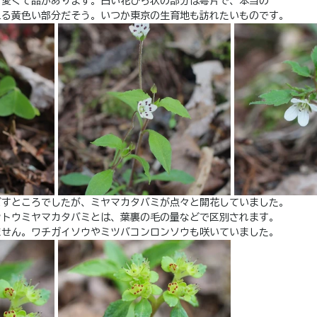
可愛くて品があります。白い花びら状の部分は萼片で、本当の
える黄色い部分だそう。いつか東京の生育地も訪れたいものです。
ごすところでしたが、ミヤマカタバミが点々と開花していました。
ントウミヤマカタバミとは、葉裏の毛の量などで区別されます。
ません。ワチガイソウやミツバコンロンソウも咲いていました。