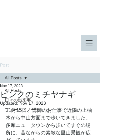
八王子市 東由木地区公園
八王子市 長池公園
Post
All Posts
Nov 17, 2023
All Posts
ピンクのミチヤナギ
日々の出来事
Updated:
Nov 17, 2023
フィールドノート
11月15日、講師のお仕事で近隣の上柚
木から中山方面まで歩いてきました。
多摩ニュータウンから歩いてすぐの場
所に、昔ながらの素敵な里山景観が広