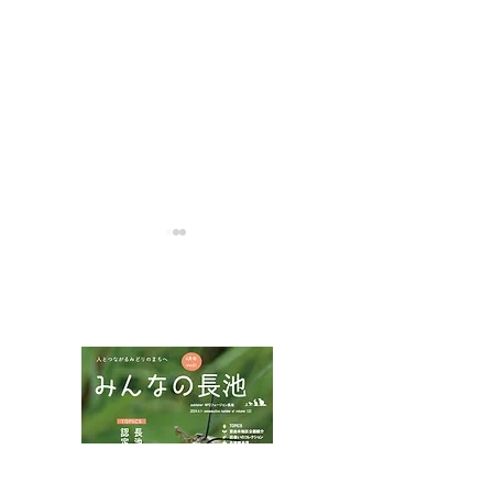
NPOフュージョン長池広報誌
ハチモドキハナ
ムネアカチビナカボソタ
マムシ