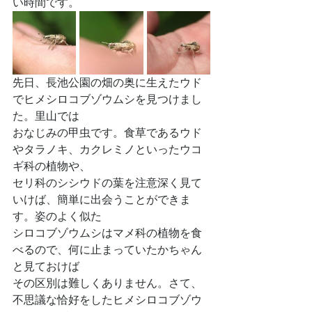
い時間です。
先日、長池公園の畑の奥に生えたウド
でヒメシロコブゾウムシを見つけまし
た。里山では
おなじみの甲虫です。食草であるウド
やタラノキ、カクレミノといったウコ
ギ科の植物や、
セリ科のシシウドの葉を注意深く見て
いけば、簡単に出会うことができま
す。姿のよく似た
シロコブゾウムシはマメ科の植物を食
べるので、何に止まっていたかちゃん
と見ておけば
その区別は難しくありません。さて、
不思議な恰好をしたヒメシロコブゾウ