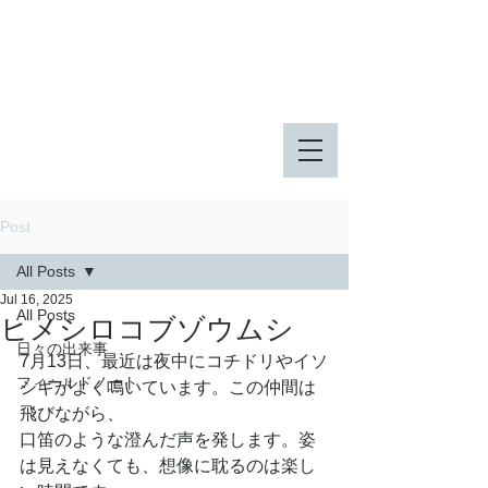
八王子市 東由木地区公園
八王子市 長池公園
Post
All Posts
Jul 16, 2025
All Posts
ヒメシロコブゾウムシ
日々の出来事
7月13日、最近は夜中にコチドリやイソ
フィールドノート
シギがよく鳴いています。この仲間は
飛びながら、
口笛のような澄んだ声を発します。姿
は見えなくても、想像に耽るのは楽し