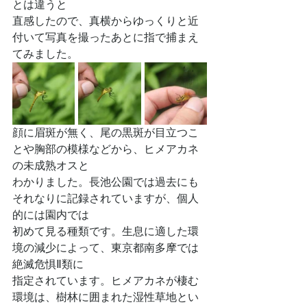
とは違うと
直感したので、真横からゆっくりと近
付いて写真を撮ったあとに指で捕まえ
てみました。
顔に眉斑が無く、尾の黒斑が目立つこ
とや胸部の模様などから、ヒメアカネ
の未成熟オスと
わかりました。長池公園では過去にも
それなりに記録されていますが、個人
的には園内では
初めて見る種類です。生息に適した環
境の減少によって、東京都南多摩では
絶滅危惧Ⅱ類に
指定されています。ヒメアカネが棲む
環境は、樹林に囲まれた湿性草地とい