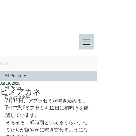
八王子市 東由木地区公園
八王子市 長池公園
Post
All Posts
Jul 19, 2025
All Posts
ヒメアカネ
日々の出来事
7月15日、アブラゼミが鳴き始めまし
フィールドノート
た。ミンミンゼミも12日に初鳴きを確
認しています。
そろそろ、蝉時雨といえるくらい、セ
ミたちが賑やかに鳴き交わすようにな