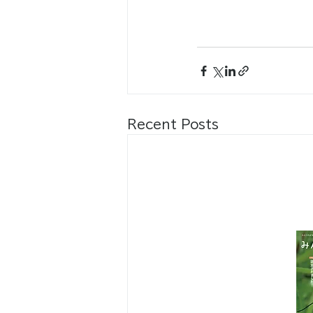
Recent Posts
八王子市都市公園指定管理者ひとまち
代表団体：
NPO
フュージョン長池
・株式会社桂造園
・株式会社斎藤造園
・株式会社日本タスクス
指定管理者について