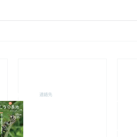
連絡先
駐車場案
みどり由木
〒192-0363
自然館駐
東京都八王子市別所2-58
（思いや
長池公園自然館
3月～
10月～
TEL : 04
2-67
8-4616
FAX : 042-678-
4647
やまざと
​MAIL :
（思いや