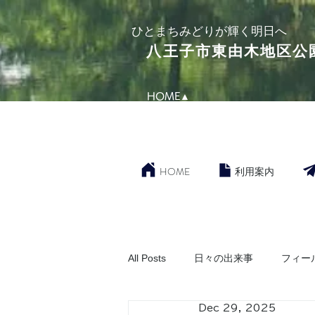
​ひとまちみどりが輝く明日へ
​八王子市東由木地区公
HOME▲
HOME
利用案内
All Posts
日々の出来事
フィー
Dec 29, 2025