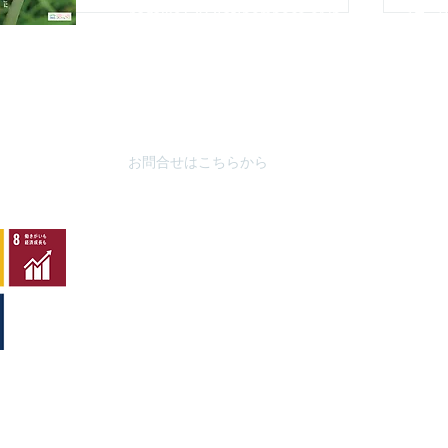
nagaike1202(at)pompoco.or.jp
3月～9
針を
※
(at)は@に置き換えてください
10月～
秋葉台公
3月～9
10月～
お問合せはこちらから
ムシャクロツバメシジミ
ハネ
キリ
y
copyright©2007 all rights