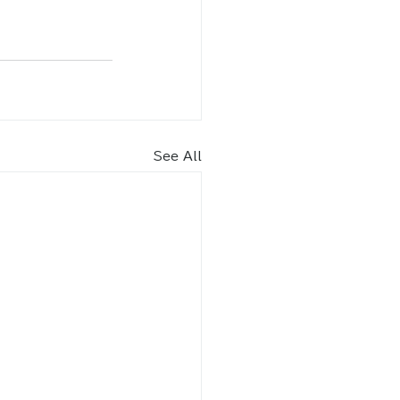
See All
内​
車場（北エントランス） 70
台
りスペース2台含む）
9月
8：30～18：30
2月 8：30～17：30
駐車場（南エントランス）17台
りスペース2台含む）