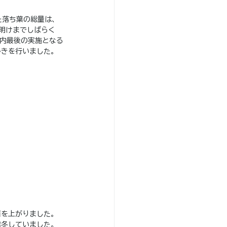
た落ち葉の総量は、
明けまでしばらく
内最後の実施となる
かきを行いました。
面を上がりました。
越冬していました。