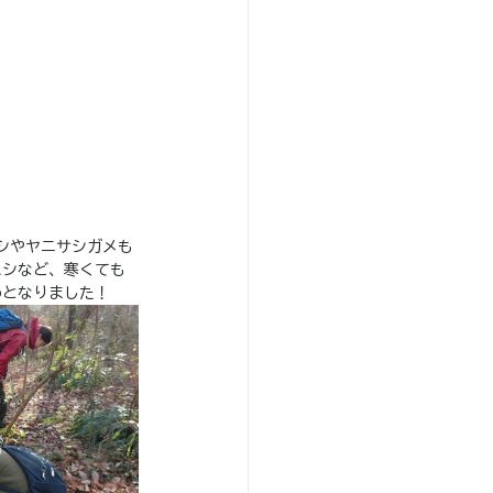
シやヤニサシガメも
ムシなど、寒くても
めとなりました！