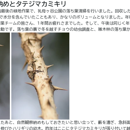
納めとタテジマカミキリ
内最後の緑地作業で、乳母ヶ谷公園の落ち葉清掃を行いました。回収し
とで水分を含んでいたこともあり、かなりのボリュームとなりました。年
作業チームの皆さん、1年間お疲れさまでした。そして、午後は同じく年
活動です。落ち葉の裏で冬を越すチョウの幼虫調査と、雑木林の落ち葉
ったあと、自然観察納めもしておきたいと思い立って、藪を漕ぎ、急斜
と伸びたハリギリの幼木。昨年はここにタテジマカミキリが張り付いて