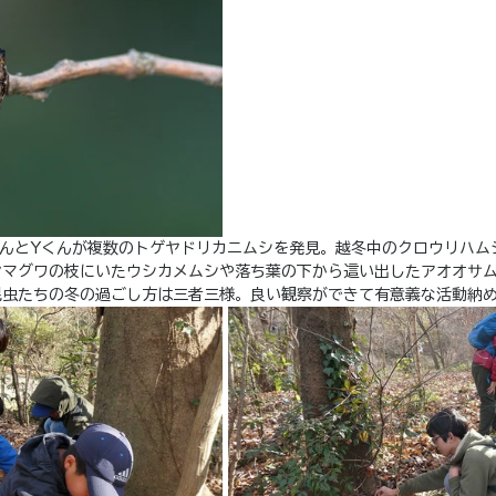
くんとYくんが複数のトゲヤドリカニムシを発見。越冬中のクロウリハム
ヤマグワの枝にいたウシカメムシや落ち葉の下から這い出したアオオサ
昆虫たちの冬の過ごし方は三者三様。良い観察ができて有意義な活動納