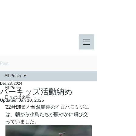
八王子市 東由木地区公園
八王子市 長池公園
Post
All Posts
Dec 28, 2024
All Posts
パーキッズ活動納め
日々の出来事
Updated:
Jan 10, 2025
フィールドノート
12月26日、自然館裏のイロハモミジに
は、朝から小鳥たちが賑やかに飛び交
っていました。