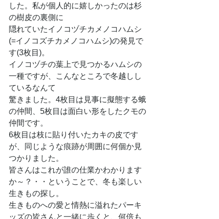
した。私が個人的に嬉しかったのは杉
の樹皮の裏側に
隠れていたイノコヅチカメノコハムシ
(=イノコズチカメノコハムシ)の発見で
す(3枚目)。
イノコヅチの葉上で見つかるハムシの
一種ですが、こんなところで冬越しし
ているなんて
驚きました。4枚目は見事に擬態する蛾
の仲間、5枚目は面白い形をしたクモの
仲間です。
6枚目は枝に貼り付いたカキの皮です
が、同じような痕跡が周囲に何個か見
つかりました。
皆さんはこれが誰の仕業かわかります
か～？・・ということで、冬も楽しい
生きもの探し。
生きものへの愛と情熱に溢れたパーキ
ッズの皆さんと一緒に歩くと、何倍も