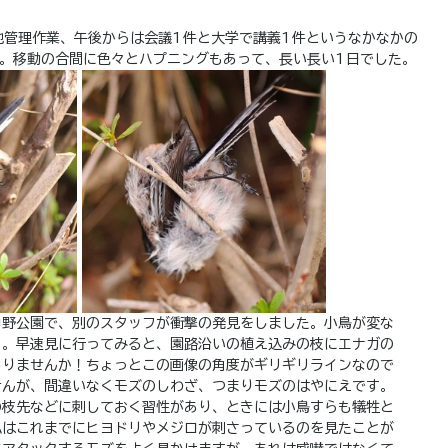
地管理作業、午後からは会議1件と大学で講義1件というなかなかの
日。移動の合間に色々とハプニングもあって、長い長い1日でした。
中野公園で、別のスタッフが衝撃の発見をしました。小鳥が変な
と。早速見に行ってみると、園路沿いの植え込みの枝にエナガの
ありませんか！ちょっとこの画像の角度がギリギリラインなので
せんが、間違いなくモズのしわざ、つまりモズのはやにえです。
の枝先などに刺しておく習性があり、ときには小鳥すらも犠牲と
私はこれまでにヒヨドリやメジロが刺さっているのを見たことが