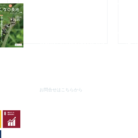
〒192-0363
自然館駐
東京都八王子市別所2-58
（思いや
長池公園自然館
3月～
10月～
TEL : 04
2-67
8-4616
FAX : 042-678-
4647
やまざと
​MAIL :
（思いや
nagaike1202(at)pompoco.or.jp
3月～9
針を
※
(at)は@に置き換えてください
10月～
秋葉台公
3月～9
10月～
お問合せはこちらから
カワラナデシコ花盛り
ムネ
シ