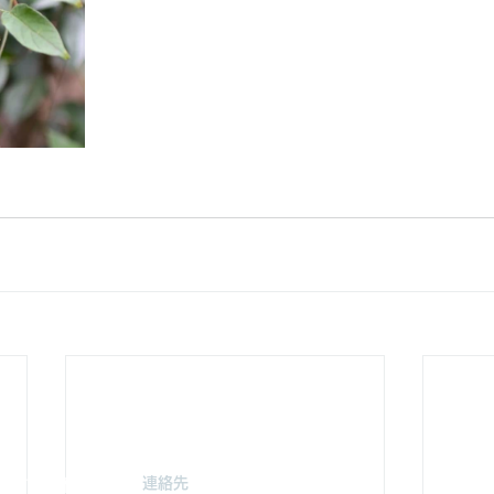
連絡先
駐車場案
みどり由木