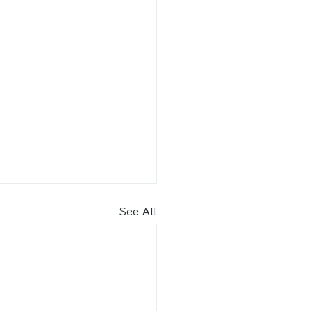
See All
内​