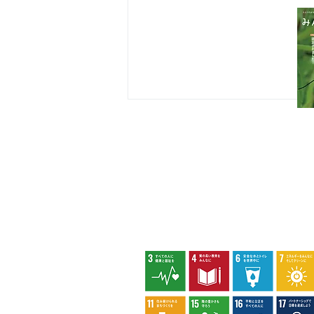
代表団体：
NPO
フュージョン長池
・株式会社桂造園
・株式会社斎藤造園
・株式会社日本タスクス
指定管理者について
カスタマーハラスメントに対する基本方
策定しました。
アカコブコブゾウムシ
八王子市環境マネジメントシステム