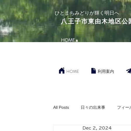
​ひとまちみどりが輝く明日へ
​八王子市東由木地区公
HOME▲
HOME
利用案内
All Posts
日々の出来事
フィー
Dec 2, 2024