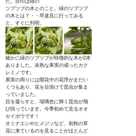
た。目印は緑の
ツブツブの木とのこと。緑のツブツブ
の木とは？・・早速見に行ってみる
と、すぐに判明。
確かに緑のツブツブが特徴的な木が2本
ありました。未熟な果実の成ったカク
レミノです。
果実の周りには開花中の花序がまだい
くつもあり、花を目掛けて昆虫が集ま
っていました。
目を凝らすと、瑠璃色に輝く昆虫が飛
び回っています。今季初めて見るオオ
セイボウです！
オミナエシやヒメジソなど、初秋の草
花に来ているのを見ることがほとんど