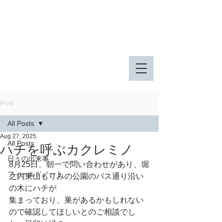
八王子市 東由木地区公園
八王子市 長池公園
Post
All Posts
Aug 27, 2025
All Posts
ハチを呼ぶカクレミノ
日々の出来事
8月25日、朝一で問い合わせがあり、堀
フィールドノート
之内東山もりみの公園のバス通り沿い
の木にハチが
集まっており、巣があるかもしれない
ので確認してほしいとのご相談でし