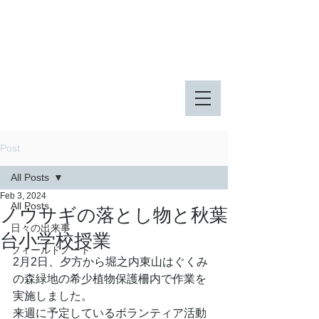
八王子市 東由木地区公園
八王子市 長池公園
Post
All Posts
Feb 3, 2024
All Posts
ノウサギの落とし物と秋葉
日々の出来事
台小学校授業
フィールドノート
2月2日、夕方から堀之内東山はぐくみ
の森緑地の希少植物保護柵内で作業を
実施しました。
来週に予定しているボランティア活動