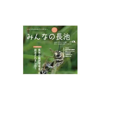
NPOフュージョン長池広報誌
夏山に涼を求め
インターンシップでサイ
ンクリーニング
八王子市都市公園指定管理者ひとまちみどり由木
代表団体：
NPO
フュージョン長池
・株式会社桂造園
・株式会社斎藤造園
・株式会社日本タスクス