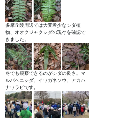
多摩丘陵周辺では大変希少なシダ植
物、オオクジャクシダの現存を確認で
きました。
冬でも観察できるのがシダの良さ。マ
ルバベニシダ、イワガネソウ、アカハ
ナワラビです。