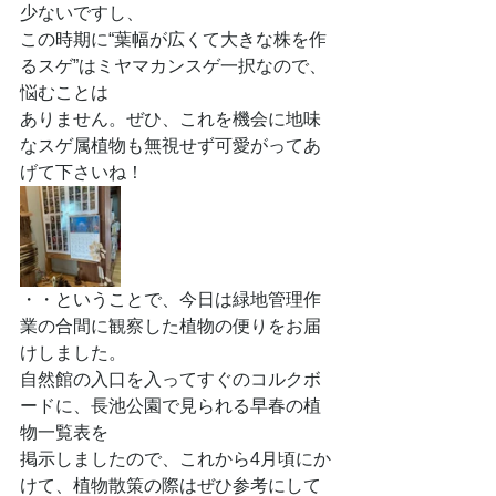
少ないですし、
この時期に“葉幅が広くて大きな株を作
るスゲ”はミヤマカンスゲ一択なので、
悩むことは
ありません。ぜひ、これを機会に地味
なスゲ属植物も無視せず可愛がってあ
げて下さいね！
・・ということで、今日は緑地管理作
業の合間に観察した植物の便りをお届
けしました。
自然館の入口を入ってすぐのコルクボ
ードに、長池公園で見られる早春の植
物一覧表を
掲示しましたので、これから4月頃にか
けて、植物散策の際はぜひ参考にして