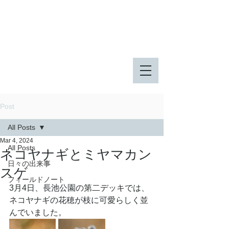
八王子市 東由木地区公園
八王子市 長池公園
Post
All Posts
Mar 4, 2024
All Posts
ネコヤナギとミヤマカン
日々の出来事
スゲ
フィールドノート
3月4日、長池公園の第二デッキでは、
ネコヤナギの花穂が枝に可愛らしく並
んでいました。