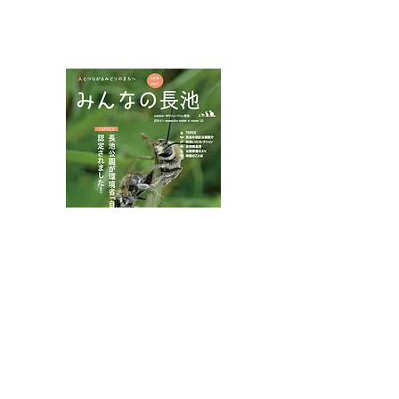
NPOフュージョン長池広報誌
ナンバンギセルとマヤラ
インターンシッ
ン
ンクリーニング
八王子市都市公園指定管理者ひとまちみどり由木
代表団体：
NPO
フュージョン長池
・株式会社桂造園
・株式会社斎藤造園
・株式会社日本タスクス