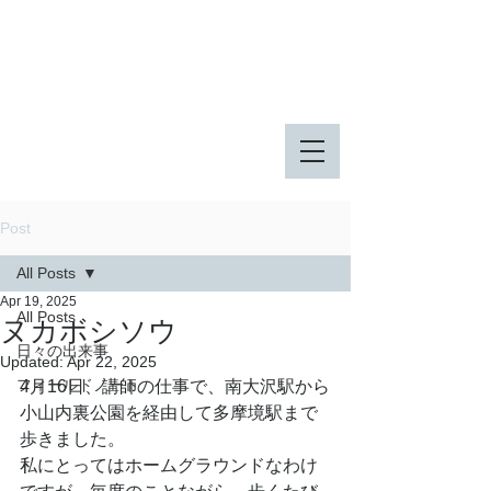
八王子市 東由木地区公園
八王子市 長池公園
Post
All Posts
Apr 19, 2025
All Posts
ヌカボシソウ
日々の出来事
Updated:
Apr 22, 2025
フィールドノート
4月16日、講師の仕事で、南大沢駅から
小山内裏公園を経由して多摩境駅まで
歩きました。
私にとってはホームグラウンドなわけ