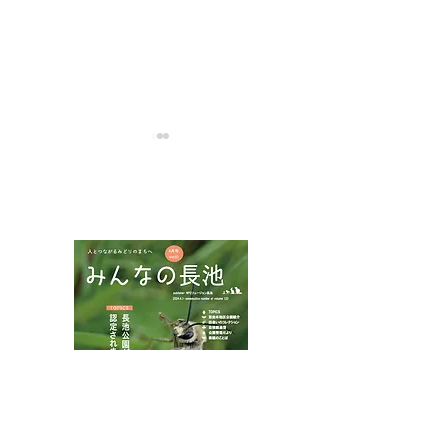
NPOフュージョン長池広報誌
アカコブコブゾ
ハネビロトンボとトラフ
カミキリ