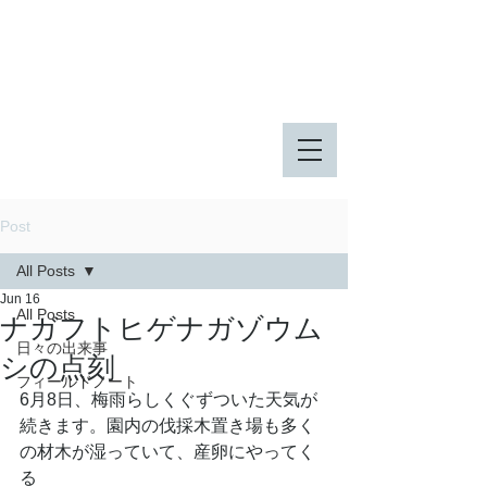
八王子市 東由木地区公園
八王子市 長池公園
Post
All Posts
Jun 16
All Posts
ナガフトヒゲナガゾウム
日々の出来事
シの点刻
フィールドノート
6月8日、梅雨らしくぐずついた天気が
続きます。園内の伐採木置き場も多く
の材木が湿っていて、産卵にやってく
る