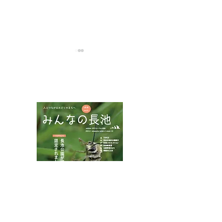
NPOフュージョン長池広報誌
カワラナデシコ花盛り
ムネアカチビナ
マムシ