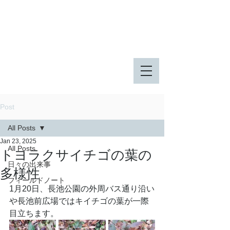
八王子市 東由木地区公園
八王子市 長池公園
Post
All Posts
Jan 23, 2025
All Posts
トヨラクサイチゴの葉の
日々の出来事
多様性
フィールドノート
1月20日、長池公園の外周バス通り沿い
や長池前広場ではキイチゴの葉が一際
目立ちます。