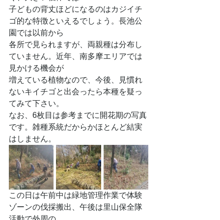
子どもの背丈ほどになるのはカジイチ
ゴ的な特徴といえるでしょう。長池公
園では以前から
各所で見られますが、両親種は分布し
ていません。近年、南多摩エリアでは
見かける機会が
増えている植物なので、今後、見慣れ
ないキイチゴと出会ったら本種を疑っ
てみて下さい。
なお、6枚目は参考までに開花期の写真
です。雑種系統だからかほとんど結実
はしません。
この日は午前中は緑地管理作業で体験
ゾーンの伐採搬出、午後は里山保全隊
活動で外周の