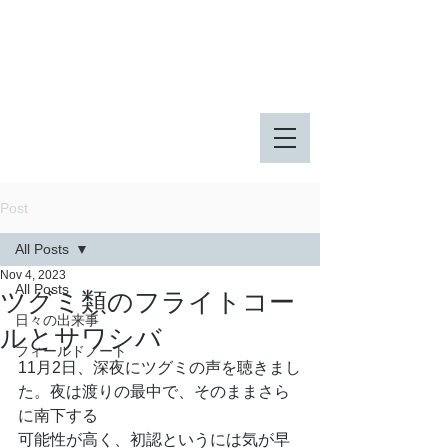
八王子市 東由木地区公園
八王子市 長池公園
Post
All Posts
Nov 4, 2023
All Posts
ツグミ類のフライトコー
日々の出来事
ルとサワシバ
フィールドノート
11月2日、深夜にツグミの声を聴きまし
た。夜は渡りの最中で、そのままさら
に南下する
可能性が高く、初認というには気が早