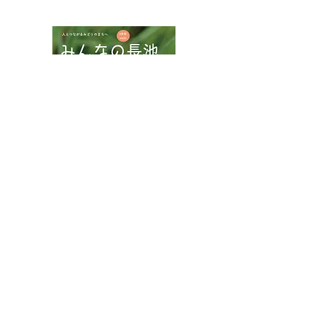
NPOフュージョン長池広報誌
夏山に涼を求め
インターンシップでサイ
ンクリーニング
八王子市都市公園指定管理者ひとまちみどり由木
代表団体：
NPO
フュージョン長池
・株式会社桂造園
・株式会社斎藤造園
・株式会社日本タスクス
指定管理者について