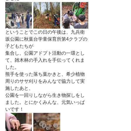
ということでこの日の午後は、九兵衛
坂公園に秋葉台学童保育所第4クラブの
子どもたちが
集合し、公園アドプト活動の一環とし
て、雑木林の手入れを手伝ってくれま
した。
熊手を使った落ち葉かきと、希少植物
周りのササ刈りをみんなで協力して実
施したあと、
公園を一回りしながら生き物探しをし
ました。とにかくみんな、元気いっぱ
いです！