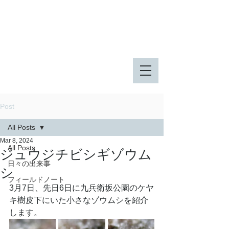
八王子市 東由木地区公園
八王子市 長池公園
Post
All Posts
Mar 8, 2024
All Posts
ジュウジチビシギゾウム
日々の出来事
シ
フィールドノート
3月7日、先日6日に九兵衛坂公園のケヤ
キ樹皮下にいた小さなゾウムシを紹介
します。