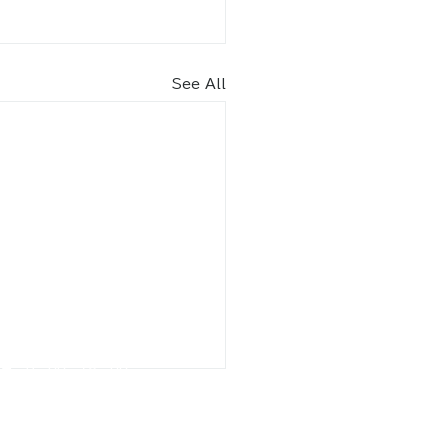
See All
内​
車場（北エントランス） 70
台
りスペース2台含む）
9月
8：30～18：30
2月 8：30～17：30
駐車場（南エントランス）17台
りスペース2台含む）
月 9：00～18：00
2月 9：00～17：00
園駐車場​​ 6
台
月 9：00～17：45