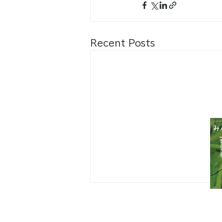
Recent Posts
八王子市都市公園指定管理者ひとまち
代表団体：
NPO
フュージョン長池
・株式会社桂造園
・株式会社斎藤造園
・株式会社日本タスクス
指定管理者について
カスタマーハラスメントに対する基本方
策定しました。