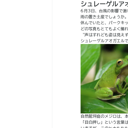
シュレーゲルア
6月3日、台風の影響で激
雨の置き土産でしょうか
休んでいたと、パークキ
どの写真もとてもよく撮
“声はすれども姿は見え
シュレーゲルアオガエル
自然館坪庭のメジロは、
「目白押し」という言葉