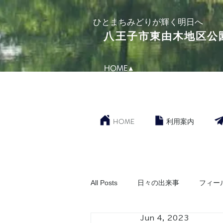
​ひとまちみどりが輝く明日へ
​八王子市東由木地区公
HOME▲
HOME
利用案内
All Posts
日々の出来事
フィー
Jun 4, 2023