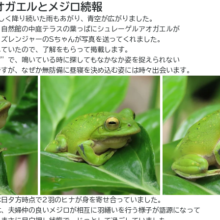
オガエルとメジロ続報
しく降り続いた雨もあがり、青空が広がりました。
。自然館の中庭テラスの葉っぱにシュレーゲルアオガエルが
ッズレンジャーのSちゃんが写真を送ってくれました。
れていたので、了解をもらって掲載します。
ず”で、鳴いている時に探してもなかなか姿を捉えられない
ですが、なぜか無防備に昼寝を決め込む姿には時々出会います。
本日夕方時点で2羽のヒナが身を寄せ合っていました。
は、夫婦仲の良いメジロが相互に羽繕いを行う様子が語源になって