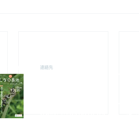
連絡先
駐車場案
みどり由木
〒192-0363
自然館駐
東京都八王子市別所2-58
（思いや
長池公園自然館
3月～
10月～
TEL : 04
2-67
8-4616
FAX : 042-678-
4647
やまざと
​MAIL :
（思いや
nagaike1202(at)pompoco.or.jp
3月～9
針を
※
(at)は@に置き換えてください
10月～
秋葉台公
3月～9