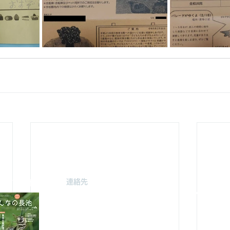
連絡先
駐車場案
みどり由木
〒192-0363
自然館駐
東京都八王子市別所2-58
（思いや
長池公園自然館
3月～
10月～