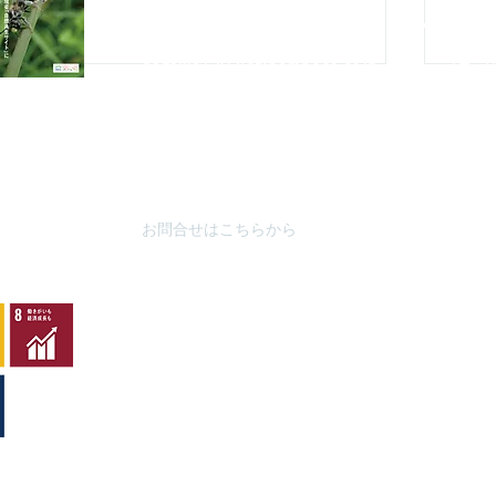
TEL : 04
2-67
8-4616
FAX : 042-678-
4647
やまざと
​MAIL :
（思いや
nagaike1202(at)pompoco.or.jp
3月～9
針を
※
(at)は@に置き換えてください
10月～
秋葉台公
3月～9
10月～
お問合せはこちらから
ハチ
ムネアカチビナカボソタマム
シ
y
copyright©2007 all rights