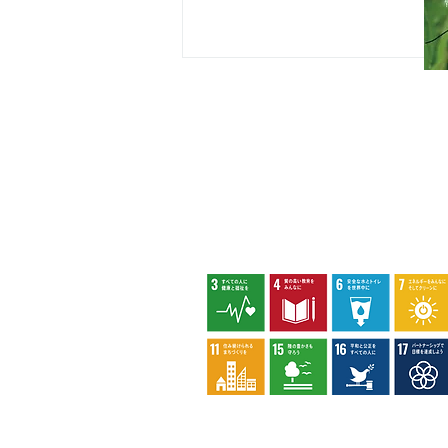
指定管理者について
カスタマーハラスメントに対する基本方
策定しました。
カワラナデシコ花盛り
八王子市環境マネジメントシステム
privacy policy
socialmediapolic
reserved.