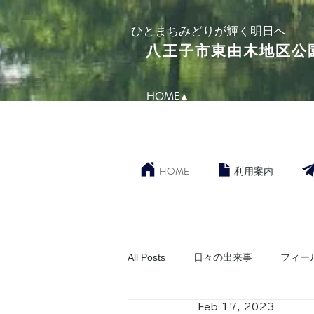
​ひとまちみどりが輝く明日へ
​八王子市東由木地区公
HOME▲
HOME
利用案内
All Posts
日々の出来事
フィー
Feb 17, 2023