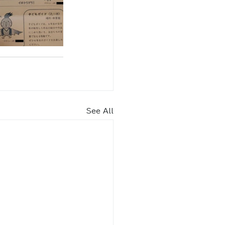
See All
内​
車場（北エントランス） 70
台
りスペース2台含む）
9月
8：30～18：30
2月 8：30～17：30