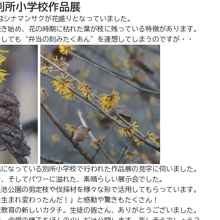
別所小学校作品展
はシナマンサクが花盛りとなっていました。
咲き始め、花の時期に枯れた葉が枝に残っている特徴があります。
うしても“弁当の刻みたくあん”を連想してしまうのですが・・
話になっている別所小学校で行われた作品展の見学に伺いました。
力、そしてパワーに溢れた、素晴らしい展示会でした。
長池公園の剪定枝や伐採材を様々な形で活用してもらっています。
に生まれ変わったんだ！」と感動や驚きもたくさん！
境教育の新しいカタチ。生徒の皆さん、ありがとうございました。