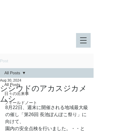
八王子市 東由木地区公園
八王子市 長池公園
Post
All Posts
Aug 30, 2024
All Posts
シシウドのアカスジカメ
日々の出来事
ムシ
フィールドノート
8月22日、週末に開催される地域最大級
の催し「第26回 長池ぽんぽこ祭り」に
向けて、
園内の安全点検を行いました。・・と