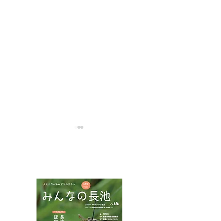
NPOフュージョン長池広報誌
ムシャクロツバメシジミ
ハネビロトンボ
カミキリ