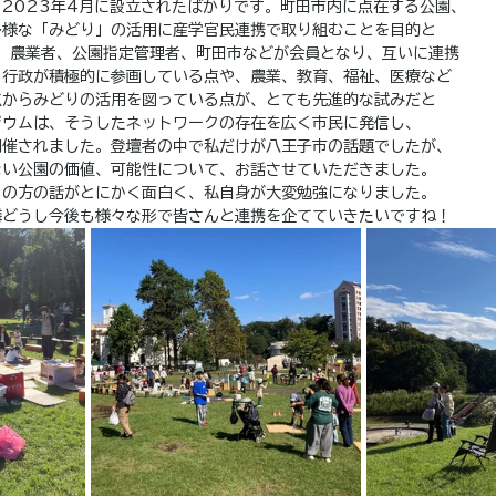
2023年4月に設立されたばかりです。町田市内に点在する公園、
多様な「みどり」の活用に産学官民連携で取り組むことを目的と
、農業者、公園指定管理者、町田市などが会員となり、互いに連携
。行政が積極的に参画している点や、農業、教育、福祉、医療など
点からみどりの活用を図っている点が、とても先進的な試みだと
ジウムは、そうしたネットワークの存在を広く市民に発信し、
開催されました。登壇者の中で私だけが八王子市の話題でしたが、
ない公園の価値、可能性について、お話させていただきました。
トの方の話がとにかく面白く、私自身が大変勉強になりました。
隣どうし今後も様々な形で皆さんと連携を企てていきたいですね！