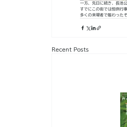
一方、先日に続き、長池
すでにこの街では恒例行
多くの来場者で賑わった
Recent Posts
八王子市都市公園指定管理者ひとまち
代表団体：
NPO
フュージョン長池
・株式会社桂造園
・株式会社斎藤造園
・株式会社日本タスクス
指定管理者について