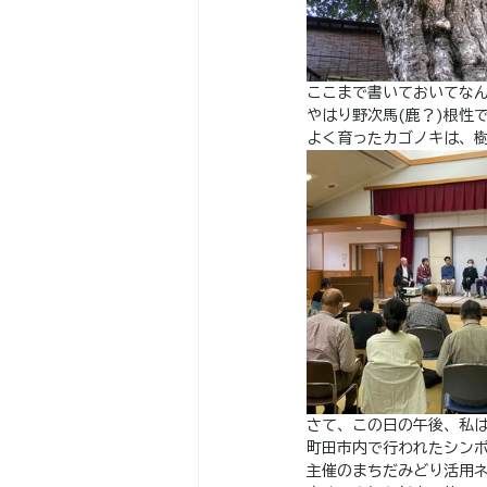
ここまで書いておいてな
やはり野次馬(鹿？)根性
よく育ったカゴノキは、
さて、この日の午後、私
町田市内で行われたシン
主催のまちだみどり活用