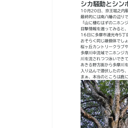
シカ騒動とシン
10月20日、京王堀之内
最終的には南八幡の辺り
「山に棲むはずのニホン
目撃情報を遡ってみると
16日に多摩市連光寺5丁
おそらく同じ雄個体でし
桜ヶ丘カントリークラブ
多摩川中流域でニホンジ
川を流されつつ泳いでき
あきる野方面から多摩川
入り込んで潜伏したのち
まぁ、本当のところは鹿