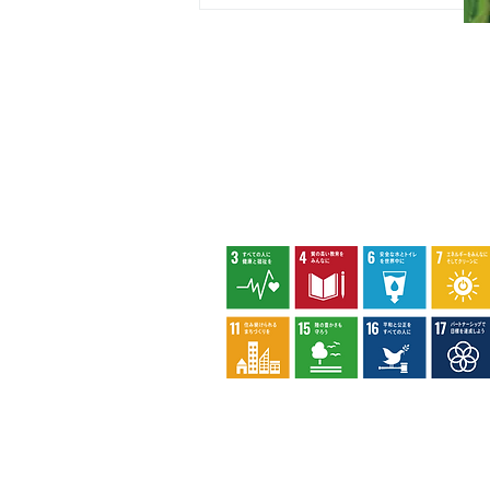
カスタマーハラスメントに対する基本方
策定しました。
アカコブコブゾウムシ
八王子市環境マネジメントシステム
privacy policy
socialmediapolic
reserved.