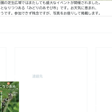
公園の芝生広場ではまたしても盛大なイベントが開催されました。
事となりつつある「みどりのあそび市」です。お天気に恵まれ、
そうです。参加できず残念ですが、写真をお借りして掲載します。
連絡先
駐車場案
みどり由木
〒192-0363
自然館駐
東京都八王子市別所2-58
（思いや
長池公園自然館
3月～
10月～
TEL : 04
2-67
8-4616
FAX : 042-678-
4647
やまざと
​MAIL :
（思いや