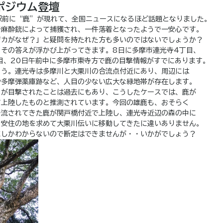
ポジウム登壇
駅前に“鹿”が現れて、全国ニュースになるほど話題となりました。
で麻酔銃によって捕獲され、一件落着となったようで一安心です。
ジカがなぜ？」と疑問を持たれた方も多いのではないでしょうか？
、その答えが浮かび上がってきます。8日に多摩市連光寺4丁目、
目、20日午前中に多摩市東寺方で鹿の目撃情報がすでにあります。
ょう。連光寺は多摩川と大栗川の合流点付近にあり、周辺には
や多摩弾薬庫跡など、人目の少ない広大な緑地帯が存在します。
カが目撃されたことは過去にもあり、こうしたケースでは、鹿が
て上陸したものと推測されています。今回の雄鹿も、おそらく
を流されてきた鹿が関戸橋付近で上陸し、連光寺近辺の森の中に
、安住の地を求めて大栗川伝いに移動してきたに違いありません。
にしかわからないので断定はできませんが・・いかがでしょう？