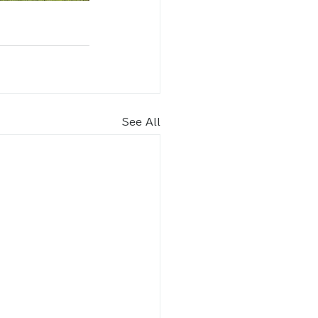
See All
内​
車場（北エントランス） 70
台
りスペース2台含む）
9月
8：30～18：30
2月 8：30～17：30
駐車場（南エントランス）17台
りスペース2台含む）