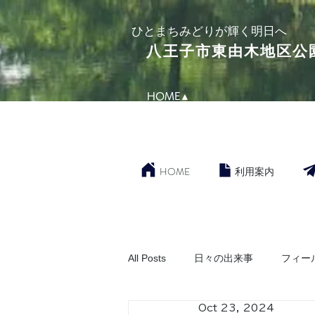
​ひとまちみどりが輝く明日へ
​八王子市東由木地区公
HOME▲
HOME
利用案内
All Posts
日々の出来事
フィー
Oct 23, 2024