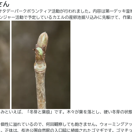
さん
サタデーパークボランティア活動が行われました。内容は第一デッキ湿
レンジャー活動で予定しているカエルの産卵池掘り込みに先駆けて、作業
しみといえば、「冬芽と葉痕」です。木々が葉を落とし、硬い冬芽の状
な個性に溢れているので、何回観察しても飽きません。ウォーミングア
た。正体は、長池公園自然館の入口脇に植栽されたゴマギです。ゴマそ