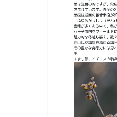
葉は注目の的ですが、殺
包まれています。外側の2
葉痕は断面の維管束痕が
「ふゆめがっしょうだん(
書籍が多くある中で、私が
八王子市内をフィールド
魅力的な冬越し姿を、数
菱山氏が講師を務める講
その豊かな発想力には思
ギ、
すまし顔、イギリスの騎