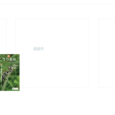
連絡先
駐車場案
みどり由木
〒192-0363
自然館駐
東京都八王子市別所2-58
（思いや
長池公園自然館
3月～
10月～
TEL : 04
2-67
8-4616
FAX : 042-678-
4647
やまざと
​MAIL :
（思いや
nagaike1202(at)pompoco.or.jp
3月～9
針を
※
(at)は@に置き換えてください
10月～
秋葉台公
3月～9
10月～