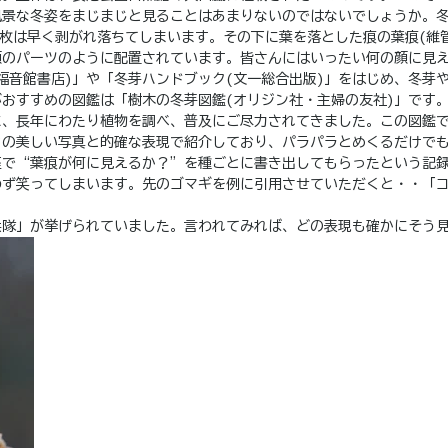
風景な冬姿をまじまじと見ることはあまりないのではないでしょうか。冬
枚は早く剥がれ落ちてしまいます。その下に葉を落とした痕の葉痕(維
顔のパーツのように配置されています。皆さんにはいったい何の顔に見
福音館書店)」や「冬芽ハンドブック(文一総合出版)」をはじめ、冬芽
おすすめの図鑑は「樹木の冬芽図鑑(オリジン社・主婦の友社)」です
に、長年にわたり植物を調べ、普及にご尽力されてきました。この図鑑
々の美しい写真と的確な表現で紹介しており、パラパラとめくるだけで
座で“葉痕が何に見えるか？”を種ごとに書き出してもらったという記
わず笑ってしまいます。先のゴマギを例に引用させていただくと・・「
兵隊」が挙げられていました。言われてみれば、どの表現も確かにそう