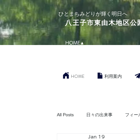
​ひとまちみどりが輝く明日へ
​八王子市東由木地区公
HOME▲
HOME
利用案内
All Posts
日々の出来事
フィー
Jan 19