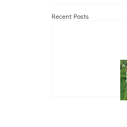
Recent Posts
八王子市都市公園指定管理者ひとまち
代表団体：
NPO
フュージョン長池
・株式会社桂造園
・株式会社斎藤造園
・株式会社日本タスクス
指定管理者について
カスタマーハラスメントに対する基本方
策定しました。