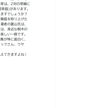
芽は、2対の芽鱗に
管束痕)があります。
えますでしょうか？
や葉痕を取り上げた
。著者の菱山氏は、
では、身近な樹木の
も楽しい一冊です。
録集が特に面白く、
コックさん、ウサ
見えてきますよね！