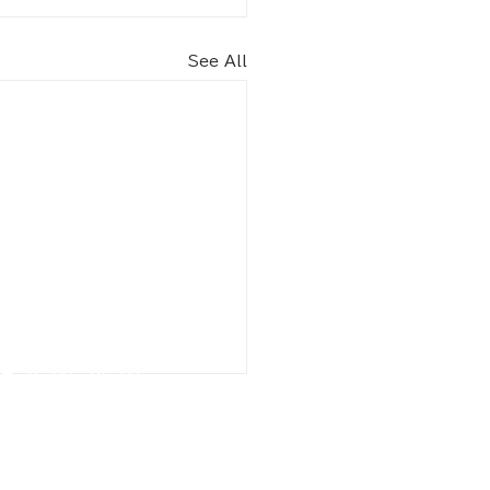
See All
内​
車場（北エントランス） 70
台
りスペース2台含む）
9月
8：30～18：30
2月 8：30～17：30
駐車場（南エントランス）17台
りスペース2台含む）
月 9：00～18：00
2月 9：00～17：00
園駐車場​​ 6
台
月 9：00～17：45
2月 9：00～16：45