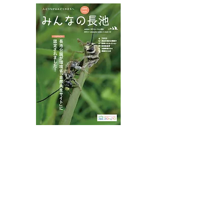
ハチモドキハナ
ムネアカチビナカボソタ
マムシ
八王子市都市公園指定管理者ひとまちみどり由木
代表団体：
NPO
フュージョン長池
・株式会社桂造園
・株式会社斎藤造園
・株式会社日本タスクス
指定管理者について
カスタマーハラスメントに対する基本方針を
策定しました。