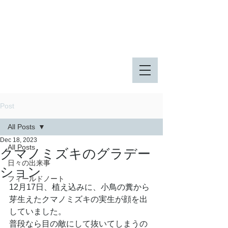
八王子市 東由木地区公園
八王子市 長池公園
Post
All Posts
Dec 18, 2023
All Posts
クマノミズキのグラデー
日々の出来事
ション
フィールドノート
12月17日、植え込みに、小鳥の糞から
芽生えたクマノミズキの実生が顔を出
していました。
普段なら目の敵にして抜いてしまうの