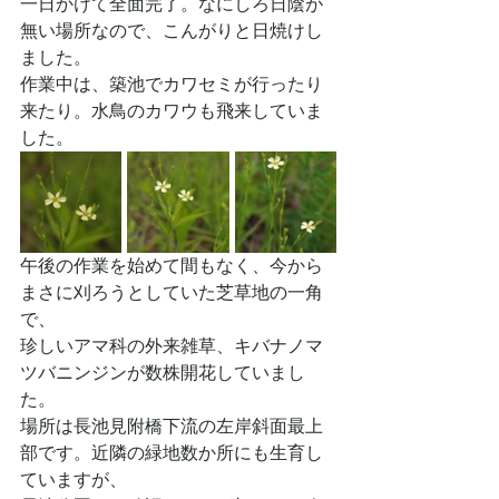
一日かけて全面完了。なにしろ日陰が
無い場所なので、こんがりと日焼けし
ました。
作業中は、築池でカワセミが行ったり
来たり。水鳥のカワウも飛来していま
した。
午後の作業を始めて間もなく、今から
まさに刈ろうとしていた芝草地の一角
で、
珍しいアマ科の外来雑草、キバナノマ
ツバニンジンが数株開花していまし
た。
場所は長池見附橋下流の左岸斜面最上
部です。近隣の緑地数か所にも生育し
ていますが、