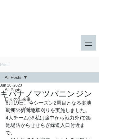
八王子市 東由木地区公園
八王子市 長池公園
Post
All Posts
Jun 20, 2023
All Posts
キバナノマツバニンジン
日々の出来事
6月19日、今シーズン2周目となる姿池
フィールドノート
周囲の斜面地草刈りを実施しました。
4人チーム(※私は途中から戦力外)で築
池堤防からせせらぎ緑道入口付近ま
で、