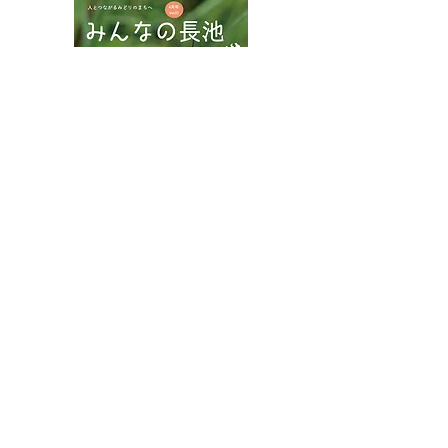
夏山に涼を求めて
ムシャクロツバ
八王子市都市公園指定管理者ひとまちみどり由木
代表団体：
NPO
フュージョン長池
・株式会社桂造園
・株式会社斎藤造園
・株式会社日本タスクス
指定管理者について
カスタマーハラスメントに対する基本方針を
策定しました。