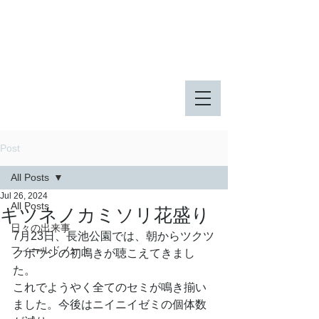
八王子市 東由木地区公園
八王子市 長池公園
Post
All Posts
Jul 26, 2024
All Posts
キツネノカミソリ花盛り
日々の出来事
7月23日、長池公園では、朝からツクツ
フィールドノート
クボウシの初鳴きが聴こえてきまし
た。
これでようやく全てのセミが鳴き揃い
ました。今後はニイニイゼミの個体数