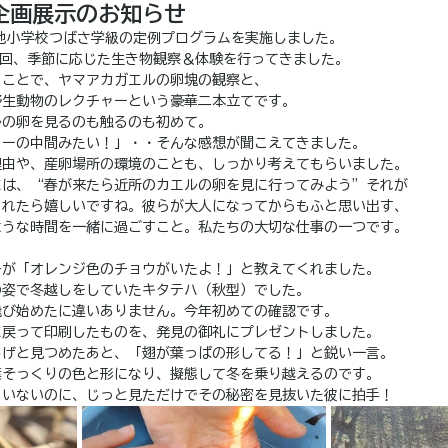
企画展示のお知らせ
池小学校つばさ学級の定例プログラムを実施しました。
4回、季節に応じた生き物観察＆体験を行ってきました。
うことで、ヤマアカガエルの卵塊の観察と、
野生動物のレクチャーという豪華二本立てです。
ルの卵を見るのも触るのも初めて。
リーの中間みたい！」・・そんな感想が聞こえてきました。
理由や、産卵場所の環境のことも、しっかり考えてもらいました。
には、“春が来たら近所のカエルの卵を見に行ってみよう”それが
くれたら嬉しいですね。彼らが大人になってからもふと思い出す、
ような時間を一緒に過ごすこと。私たちの大切な仕事の一つです。
子が「オレンジ色のチョウがいたよ！」と教えてくれました。
の姿で冬越しをしていたキタテハ（秋型）でした。
飛び始めたに違いありません。今年初めての確認です。
に戻って印刷したものを、発見の御礼にプレゼントしました。
しげと見つめたあと、「翅が葉っぱの形してる！」と鋭い一言。
葉そっくりの色と形になり、擬態して冬を乗り越えるのです。
もいないのに、じっと見ただけでその秘密を見抜いた彼に拍手！