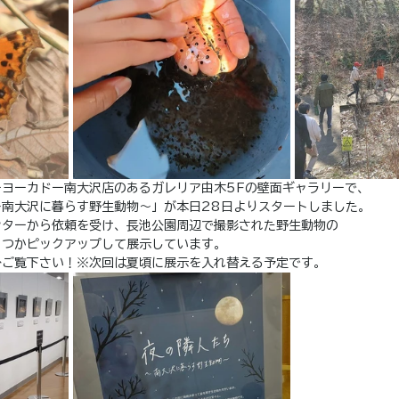
ヨーカドー南大沢店のあるガレリア由木5Fの壁面ギャラリーで、
～南大沢に暮らす野生動物～」が本日28日よりスタートしました。
ンターから依頼を受け、長池公園周辺で撮影された野生動物の
くつかピックアップして展示しています。
ひご覧下さい！※次回は夏頃に展示を入れ替える予定です。