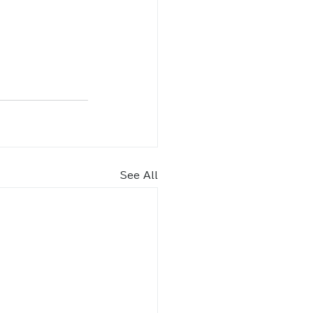
See All
内​
車場（北エントランス） 70
台
りスペース2台含む）
9月
8：30～18：30