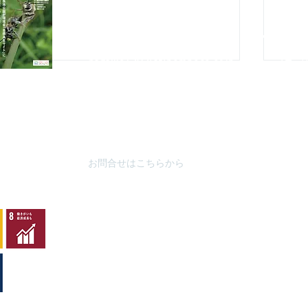
10月～
TEL : 04
2-67
8-4616
FAX : 042-678-
4647
やまざと
​MAIL :
（思いや
nagaike1202(at)pompoco.or.jp
3月～9
針を
※
(at)は@に置き換えてください
10月～
秋葉台公
3月～9
10月～
お問合せはこちらから
カワラナデシコ花盛り
ムネ
シ
y
copyright©2007 all rights