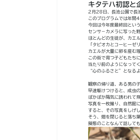
キタテハ初認と
2月28日、長池公園で長
このプログラムでは年間
今回は今年度最終回とい
センサ－カメラに写った
ほとんどの生徒が、カエ
「タピオカとコーヒーゼ
カエルが大量に卵を産む
この街で育つ子どもたち
当たり前のようになって
“心のふるさと”となる
観察の帰り道、ある男の
早速駆けつけると、成虫
ぽかぽか陽気に誘われて
写真を一枚撮り、自然館
すると、その写真をしげ
そう、翅を閉じると落ち
擬態のことなんて話して