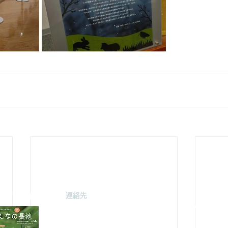
連絡先
駐車場案
みどり由木
〒192-0363
自然館駐
東京都八王子市別所2-58
（思いや
長池公園自然館
3月～