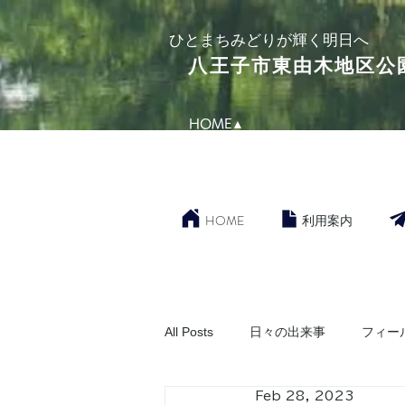
​ひとまちみどりが輝く明日へ
​八王子市東由木地区公
HOME▲
HOME
利用案内
All Posts
日々の出来事
フィー
Feb 28, 2023