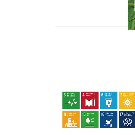
・株式会社斎藤造園
・株式会社日本タスクス
指定管理者について
カスタマーハラスメントに対する基本方
策定しました。
アカコブコブゾウムシ
八王子市環境マネジメントシステム
privacy policy
socialmediapolic