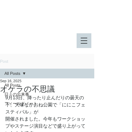
八王子市 東由木地区公園
八王子市 長池公園
Post
All Posts
Sep 16, 2025
All Posts
オケラの不思議
日々の出来事
9月13日、降ったり止んだりの曇天の
フィールドノート
下、大塚なかおね公園で「ににこフェ
スティバル」が
開催されました。今年もワークショッ
プやステージ演目などで盛り上がって