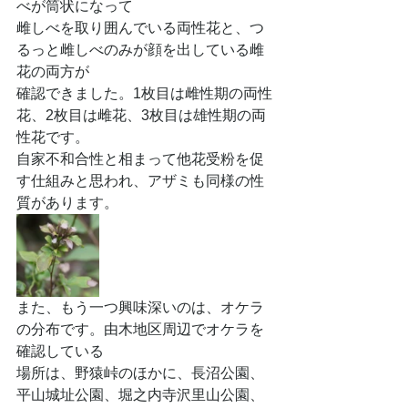
べが筒状になって
雌しべを取り囲んでいる両性花と、つ
るっと雌しべのみが顔を出している雌
花の両方が
確認できました。1枚目は雌性期の両性
花、2枚目は雌花、3枚目は雄性期の両
性花です。
自家不和合性と相まって他花受粉を促
す仕組みと思われ、アザミも同様の性
質があります。
また、もう一つ興味深いのは、オケラ
の分布です。由木地区周辺でオケラを
確認している
場所は、野猿峠のほかに、長沼公園、
平山城址公園、堀之内寺沢里山公園、