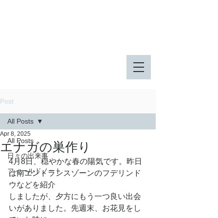
八王子市 東由木地区公園
八王子市 長池公園
Post
All Posts
Apr 8, 2025
All Posts
エナガの巣作り
日々の出来事
4月8日、穏やかな春の陽気です。昨日
フィールドノート
は南エントランスゾーンのフデリンド
ウなどを紹介
しましたが、夕方にもう一つ良い出会
いがありました。先週末、お花見をし