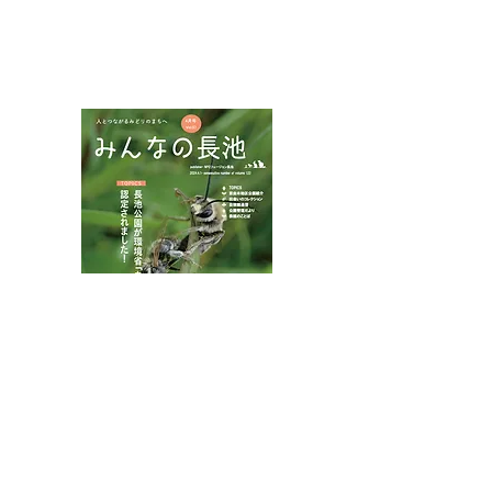
NPOフュージョン長池広報誌
カワラナデシコ花盛り
ムネアカチビナ
マムシ
八王子市都市公園指定管理者ひとまちみどり由木
代表団体：
NPO
フュージョン長池
・株式会社桂造園
・株式会社斎藤造園
・株式会社日本タスクス