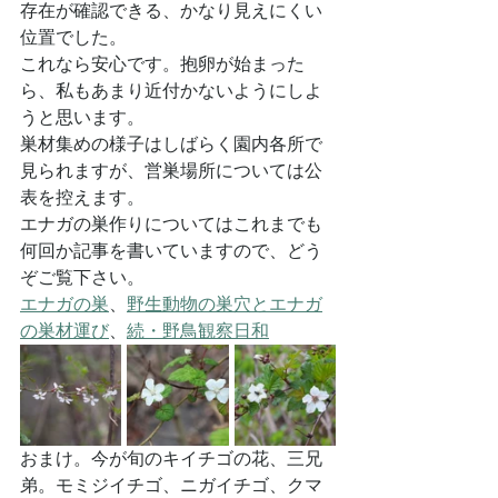
存在が確認できる、かなり見えにくい
位置でした。
これなら安心です。抱卵が始まった
ら、私もあまり近付かないようにしよ
うと思います。
巣材集めの様子はしばらく園内各所で
見られますが、営巣場所については公
表を控えます。
エナガの巣作りについてはこれまでも
何回か記事を書いていますので、どう
ぞご覧下さい。
エナガの巣
、
野生動物の巣穴とエナガ
の巣材運び
、
続・野鳥観察日和
おまけ。今が旬のキイチゴの花、三兄
弟。モミジイチゴ、ニガイチゴ、クマ