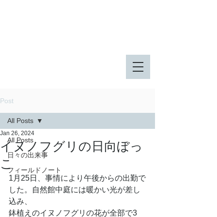
八王子市 東由木地区公園
八王子市 長池公園
Post
All Posts
Jan 26, 2024
All Posts
イヌノフグリの日向ぼっ
日々の出来事
こ
フィールドノート
1月25日、事情により午後からの出勤で
した。自然館中庭には暖かい光が差し
込み、
鉢植えのイヌノフグリの花が全部で3