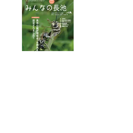
夏山に涼を求め
インターンシップでサイ
ンクリーニング
八王子市都市公園指定管理者ひとまちみどり由木
代表団体：
NPO
フュージョン長池
・株式会社桂造園
・株式会社斎藤造園
・株式会社日本タスクス
指定管理者について
カスタマーハラスメントに対する基本方針を
策定しました。