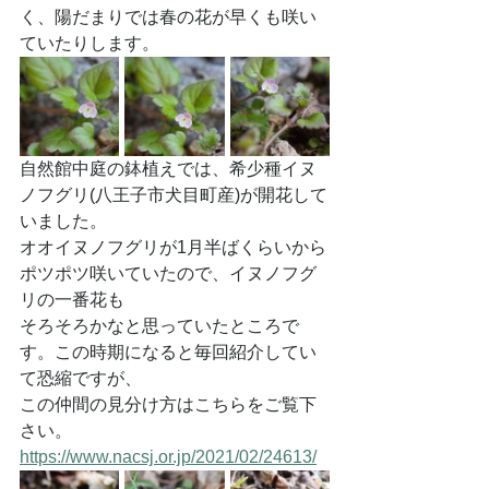
く、陽だまりでは春の花が早くも咲い
ていたりします。
自然館中庭の鉢植えでは、希少種イヌ
ノフグリ(八王子市犬目町産)が開花して
いました。
オオイヌノフグリが1月半ばくらいから
ポツポツ咲いていたので、イヌノフグ
リの一番花も
そろそろかなと思っていたところで
す。この時期になると毎回紹介してい
て恐縮ですが、
この仲間の見分け方はこちらをご覧下
さい。
https://www.nacsj.or.jp/2021/02/24613/