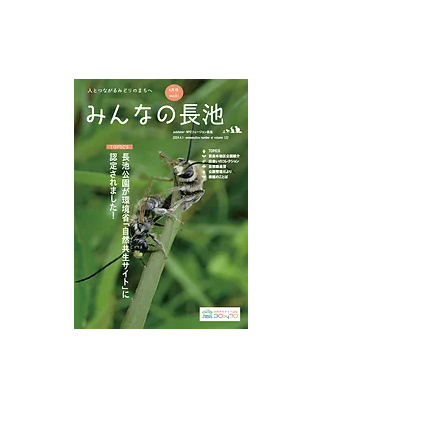
NPOフュージョン長池広報誌
夏山に涼を求め
インターンシップでサイ
ンクリーニング
八王子市都市公園指定管理者ひとまちみどり由木
代表団体：
NPO
フュージョン長池
・株式会社桂造園
・株式会社斎藤造園
・株式会社日本タスクス