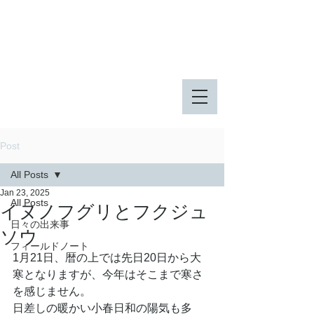
八王子市 東由木地区公園
八王子市 長池公園
Post
All Posts
Jan 23, 2025
All Posts
イヌノフグリとフクジュ
日々の出来事
ソウ
フィールドノート
1月21日、暦の上では先日20日から大
寒となりますが、今年はそこまで寒さ
を感じません。
日差しの暖かい小春日和の陽気も多