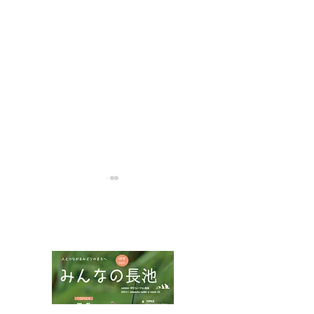
NPOフュージョン長池広報誌
アカコブコブゾ
ハネビロトンボとトラフ
カミキリ