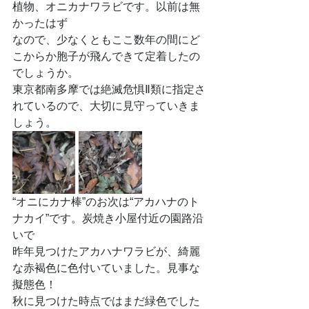
植物、オニカナワラビです。以前は無
かったはず
なので、少なくともここ数年の間にど
こからか胞子が飛んできて定着したの
でしょうか。
東京都南多摩では絶滅危惧Ⅱ類に指定さ
れているので、大切に見守っていきま
しょう。
“オニにカナ棒”のお次は“アカハナのト
ナカイ”です。炭焼き小屋付近の園路沿
いで
昨年見つけたアカハナワラビが、綺麗
な赤褐色に色付いていました。見事な
擬態色！
秋に見つけた時点ではまだ緑色でした