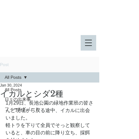
八王子市 東由木地区公園
八王子市 長池公園
Post
All Posts
Jan 30, 2024
All Posts
イカルとシダ2種
日々の出来事
1月29日、長池公園の緑地作業班の皆さ
フィールドノート
んと現場から戻る途中、イカルに出会
いました。
軽トラを下りて全員でそっと観察して
いると、車の目の前に降り立ち、採餌