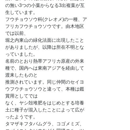
の無い3つの小葉からなる3出複葉が互
生しています。
フウチョウソウ科(クレオメ)の一種、ア
フリカフウチョウソウです。由木地区
では以前、
堀之内東山の緑化法面に出現したこと
がありましたが、以降は所在不明とな
っていました。
名前のとおり熱帯アフリカ原産の外来
種で、国内へは東南アジアを経由して
渡来したものと
推測されています。同じ仲間のセイヨ
ウフウチョウソウと違って、本種は鑑
賞用としてでは
なく、ヤシ殻堆肥をはじめとする培養
土に種子が混入したことによって広が
ったようです。
タマザキフタバムグラ、コゴメミズ、