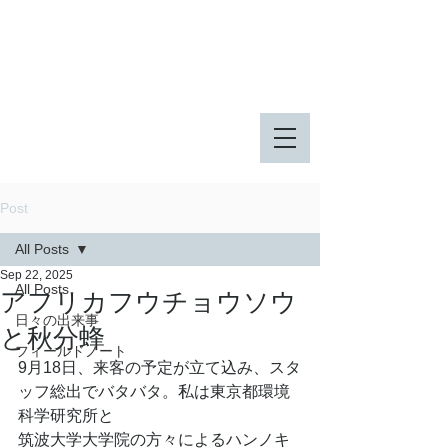
八王子市 東由木地区公園
八王子市 長池公園
Post
All Posts
Sep 22, 2025
All Posts
アフリカフウチョウソウ
日々の出来事
と秋分蜂
フィールドノート
9月18日、来客の予定が立て込み、スタ
ッフ総出でバタバタ。私は東京都環境
科学研究所と
筑波大学大学院の方々によるハンノキ