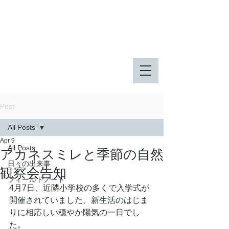
八王子市 東由木地区公園
八王子市 長池公園
Post
All Posts
Apr 9
All Posts
アカネスミレと季節の自然
日々の出来事
観察会告知
フィールドノート
4月7日、近隣小学校の多くで入学式が
開催されていました。新生活のはじま
りに相応しい穏やか陽気の一日でし
た。