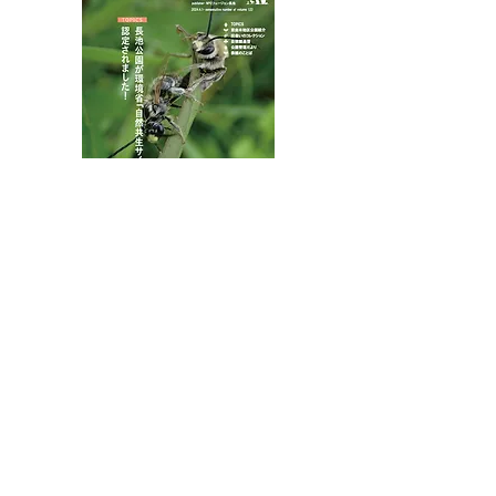
ムネアカチビナカボソタ
マムシ
八王子市都市公園指定管理者ひとまちみどり由木
代表団体：
NPO
フュージョン長池
・株式会社桂造園
・株式会社斎藤造園
・株式会社日本タスクス
指定管理者について
カスタマーハラスメントに対する基本方針を
策定しました。
お問合せはこちらから