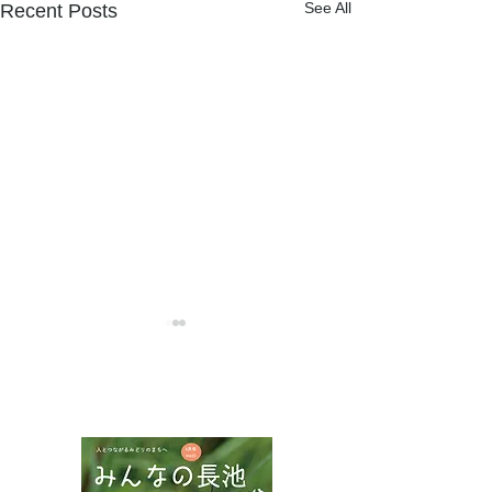
See All
Recent Posts
NPOフュージョン長池広報誌
ハチモドキハナ