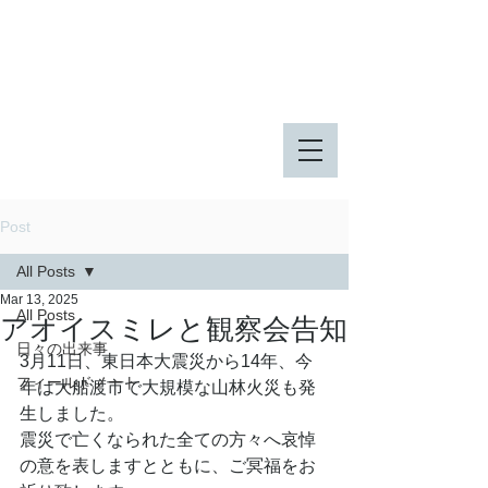
八王子市 東由木地区公園
八王子市 長池公園
Post
All Posts
Mar 13, 2025
All Posts
アオイスミレと観察会告知
日々の出来事
3月11日、東日本大震災から14年、今
フィールドノート
年は大船渡市で大規模な山林火災も発
生しました。
震災で亡くなられた全ての方々へ哀悼
の意を表しますとともに、ご冥福をお