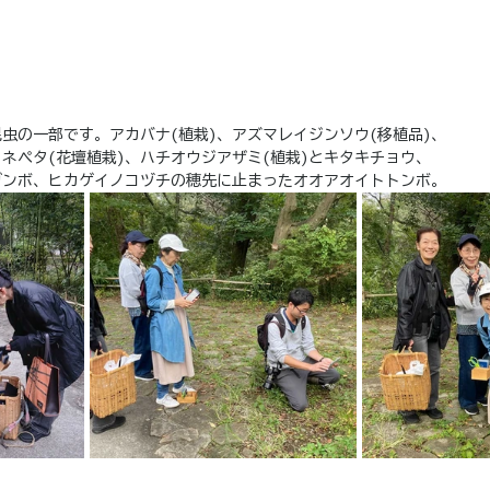
虫の一部です。アカバナ(植栽)、アズマレイジンソウ(移植品)、
ネペタ(花壇植栽)、ハチオウジアザミ(植栽)とキタキチョウ、
ガンボ、ヒカゲイノコヅチの穂先に止まったオオアオイトトンボ。