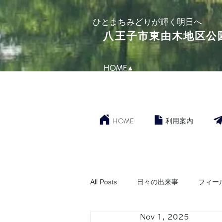
​ひとまちみどりが輝く明日へ
​八王子市東由木地区公
HOME▲
HOME
利用案内
All Posts
日々の出来事
フィー
Nov 1, 2025