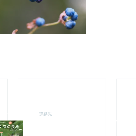
連絡先
駐車場案
みどり由木
〒192-0363
自然館駐
東京都八王子市別所2-58
（思いや
長池公園自然館
3月～