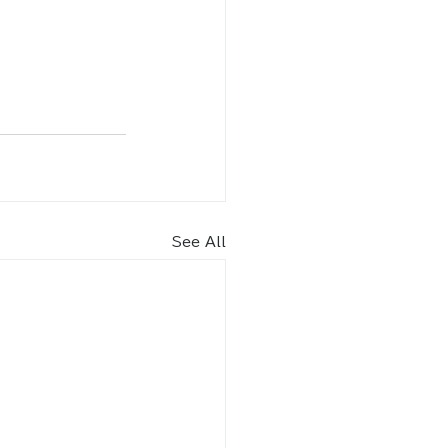
See All
内​
車場（北エントランス） 70
台
りスペース2台含む）
9月
8：30～18：30