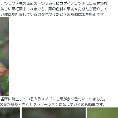
中、ひっつき虫の王道の一つであるヒカゲイノコヅチに目を奪われ
の美しい草紅葉！これまでも、葉の色付く草花をたびたび紹介して
ない雑草が紅葉しているのを見つけたときの感動はまた格別です。
の各所に群生しているカラスノゴマも葉が赤く色付いていました。
枚の葉が緑から赤へとグラデーションになっているのも綺麗です。