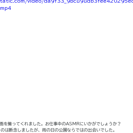
xstatic.com/video/da9f33_9bc898db3fee420295
.mp4
画を撮ってくれました。お仕事中のASMRにいかがでしょうか？
るのは断念しましたが、雨の日の公園ならではの出会いでした。