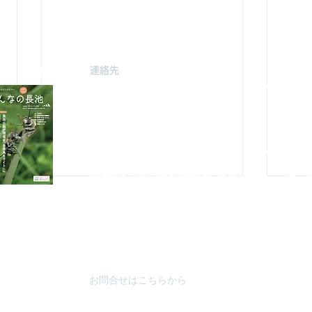
連絡先
駐車場案
みどり由木
〒192-0363
自然館駐
東京都八王子市別所2-58
（思いや
長池公園自然館
3月～
10月～
TEL : 04
2-67
8-4616
FAX : 042-678-
4647
やまざと
​MAIL :
（思いや
nagaike1202(at)pompoco.or.jp
3月～9
針を
※
(at)は@に置き換えてください
10月～
秋葉台公
3月～9
10月～
お問合せはこちらから
カワラナデシコ花盛り