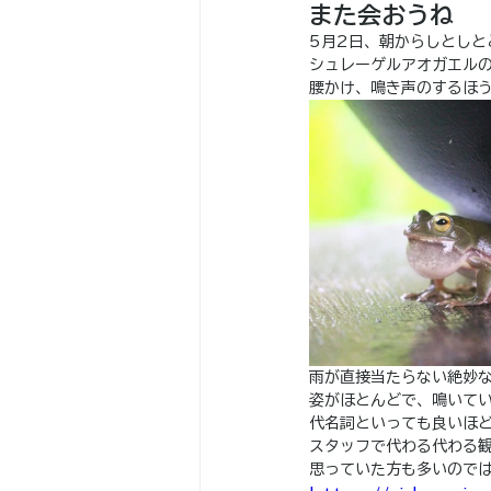
また会おうね
5月2日、朝からしとし
シュレーゲルアオガエル
腰かけ、鳴き声のするほ
雨が直接当たらない絶妙
姿がほとんどで、鳴いて
代名詞といっても良いほ
スタッフで代わる代わる
思っていた方も多いので