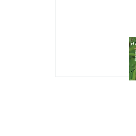
八王子市都市公園指定管理者ひとまち
代表団体：
NPO
フュージョン長池
・株式会社桂造園
・株式会社斎藤造園
・株式会社日本タスクス
指定管理者について
カスタマーハラスメントに対する基本方
策定しました。
アカコブコブゾウムシ
八王子市環境マネジメントシステム