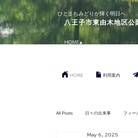
​ひとまちみどりが輝く明日へ
​八王子市東由木地区公
HOME▲
HOME
利用案内
All Posts
日々の出来事
フィー
May 6, 2025