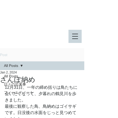
八王子市 東由木地区公園
八王子市 長池公園
Post
All Posts
Jan 2, 2024
All Posts
さんぽ納め
日々の出来事
12月31日、一年の締め括りは鳥たちに
フィールドノート
会いたくなって、夕暮れの鶴見川を歩
きました。
最後に観察した鳥、鳥納めはゴイサギ
です。日没後の水面をじっと見つめて