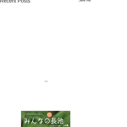
See All
Recent Posts
NPOフュージョン長池広報誌
夏山に涼を求め