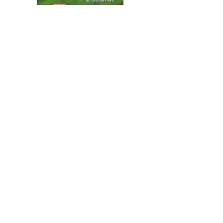
インターンシップでサイ
ンクリーニング
八王子市都市公園指定管理者ひとまちみどり由木
代表団体：
NPO
フュージョン長池
・株式会社桂造園
・株式会社斎藤造園
・株式会社日本タスクス
指定管理者について
カスタマーハラスメントに対する基本方針を
策定しました。
お問合せはこちらから