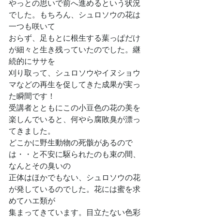
やっとの思いで前へ進めるという状況
でした。もちろん、シュロソウの花は
一つも咲いて
おらず、足もとに根生する葉っぱだけ
が細々と生き残っていたのでした。継
続的にササを
刈り取って、シュロソウやイヌショウ
マなどの再生を促してきた成果が実っ
た瞬間です！
受講者とともにこの小豆色の花の美を
楽しんでいると、何やら腐敗臭が漂っ
てきました。
どこかに野生動物の死骸があるので
は・・と不安に駆られたのも束の間、
なんとその臭いの
正体はほかでもない、シュロソウの花
が発しているのでした。花には蜜を求
めてハエ類が
集まってきています。目立たない色彩