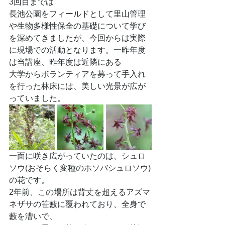
3回目までは
長池公園をフィールドとして里山管理
や生物多様性保全の基礎について学び
を深めてきましたが、今回からは実際
に現場での活動となります。一昨年度
は当講座、昨年度は近隣にある
大学からボランティアを募って手入れ
を行った林床には、美しい光景が広が
っていました。
一面に咲き広がっていたのは、シュロ
ソウ(おそらく変種のホソバシュロソウ)
の花です。
2年前、この場所は背丈を超えるアズマ
ネザサの笹藪に覆われており、全身で
藪を漕いで、