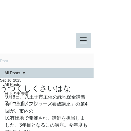
八王子市 東由木地区公園
八王子市 長池公園
Post
All Posts
Sep 10, 2025
All Posts
うつくしくさいはな
日々の出来事
9月6日、八王子市主催の緑地保全講習
フィールドノート
会「里山レンジャーズ養成講座」の第4
回が、市内の
民有緑地で開催され、講師を担当しま
した。3年目となるこの講座。今年度も