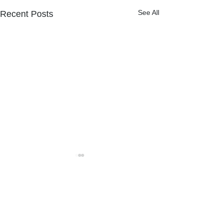
See All
Recent Posts
NPOフュージョン長池広報誌
夏山に涼を求め